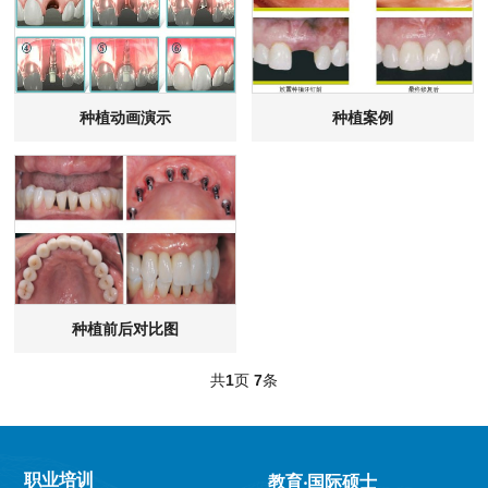
种植动画演示
种植案例
种植前后对比图
共
1
页
7
条
职业培训
教育‧国际硕士