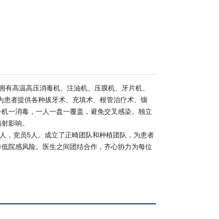
拥有高温高压消毒机、注油机、压膜机、牙片机、
为患者提供各种拔牙术、充填术、根管治疗术、镶
一机一消毒，一人一盘一覆盖，避免交叉感染。独立
辐射影响。
6人，党员5人。成立了正畸团队和种植团队，为患者
降低院感风险。医生之间团结合作，齐心协力为每位